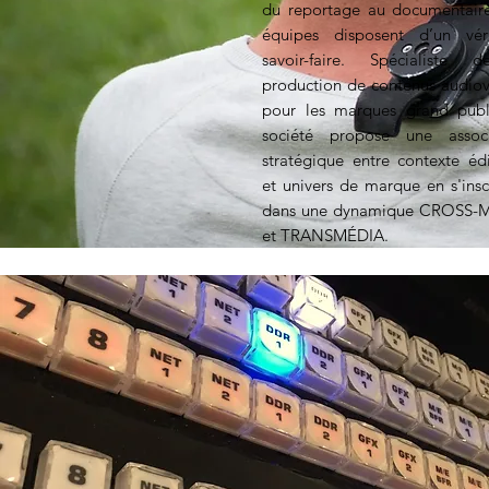
du reportage au documentaire
équipes disposent d’un véri
savoir-faire. Spécialiste 
production de contenus audiov
pour les marques grand publi
société propose une associ
stratégique entre contexte édi
et univers de marque en s'insc
dans une dynamique CROSS-
et TRANSMÉDIA.